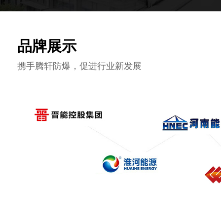
品
牌
展
示
携
手
腾
轩
防
爆
，
促
进
行
业
新
发
展