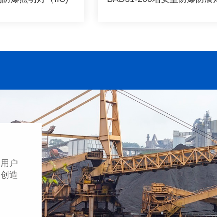
防爆防腐系列
足
用
户
，
创
造