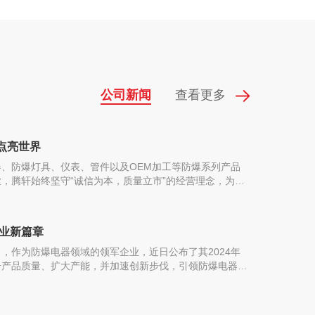
公司新闻
查看更多
点亮世界
、防爆灯具、仪表、管件以及OEM加工等防爆系列产品
，腾轩始终坚守“诚信为本，质量立市”的经营理念，为全
优质、安全、可靠的产品...
行业新篇章
，作为防爆电器领域的领军企业，近日公布了其2024年
升产品质量、扩大产能，并加速创新步伐，引领防爆电器行
规划，腾轩防爆将在2024年实现以下几个重要目标：提
持“质量第一”的原则，不断优化生产流程，提升产品质