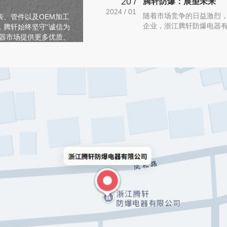
20 /
腾轩防爆：展望未来
2024 / 01
随着市场竞争的日益激烈
、管件以及OEM加工
企业，浙江腾轩防爆电器
，腾轩始终坚守“诚信为
为此，腾轩防爆制定了全
电器市场提供更多优质、
升，迎接未来的挑战。首
术。公