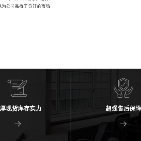
也为公司赢得了良好的市场
厚现货库存实力
超强售后保
坏换新，全国物流触达，免去
专业客服一对一全程VIP服务
后顾之忧
应，沟通高效，交期