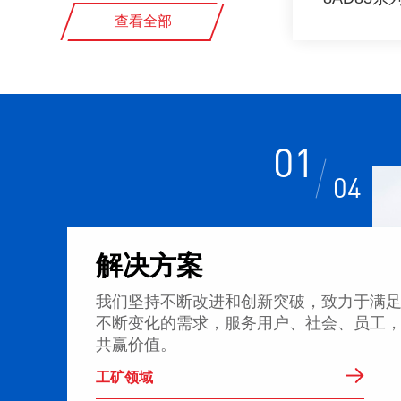
查看全部
防爆管件系列
01
04
查看产品列表
解
决
方
案
我
们
坚
持
不
断
改
进
和
创
新
突
破
，
致
力
于
满
不
断
变
化
的
需
求
，
服
务
用
户
、
社
会
、
员
工
共
赢
价
值
。
工矿领域