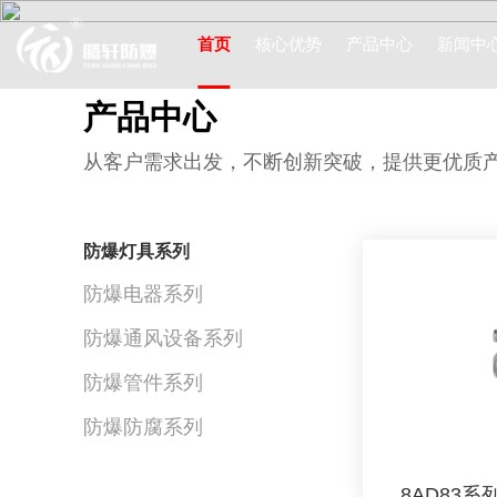
首页
核心优势
产品中心
新闻中
产
品
中
心
公司新
从
客
户
需
求
出
发
，
不
断
创
新
突
破
，
提
供
更
优
质
行业动
防爆灯具系列
防爆电器系列
防爆通风设备系列
防爆灯具系列
防爆管件系列
防爆防腐系列
8AD83系